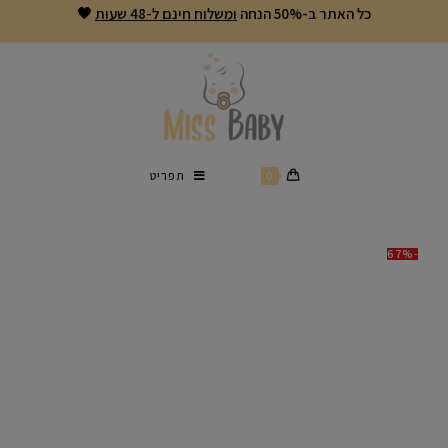
כל האתר ב-50% הנחה
ומשלוח חינם ל-48 שעות
🖤
0
תפריט
-67%