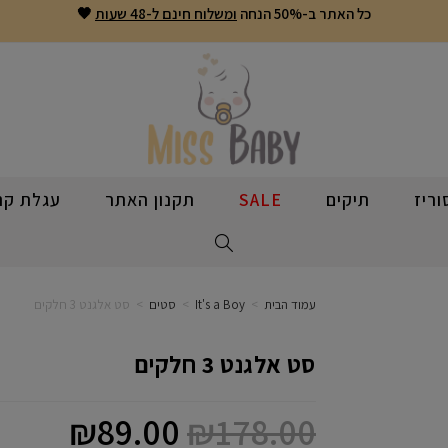
כל האתר ב-50% הנחה
ומשלוח חינם ל-48 שעות
🖤
ריז
תיקים
SALE
תקנון האתר
עגלת קני
עמוד הבית
>
It's a Boy
>
סטים
>
סט אלגנט 3 חלקים
סט אלגנט 3 חלקים
₪
89.00
₪
178.00