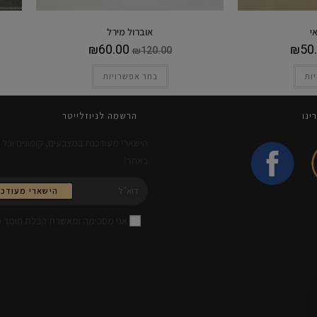
אי
אוברול מירל
₪
60.00
₪
50
₪
120.00
ות
בחר אפשרויות
ינו
הרשמה לניוזלייטר
הישארי מעודכנת במצבעים, קופונים וכל
באתר!
הישארי מעודכנ
אני מסכימה ומאשרת קבלת חומר פ