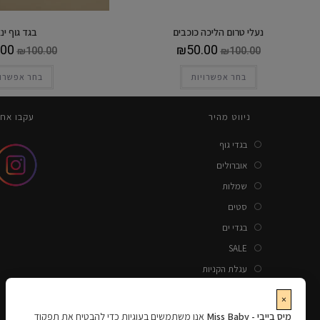
נעלי טרום הליכה כוכבים
בגד גוף ינ
.00
₪
50.00
₪
100.00
₪
100.00
בחר אפשרויות
בחר אפשרוי
ניווט מהיר
עקבו אחר
בגדי גוף
אוברולים
שמלות
סטים
בגדי ים
SALE
עגלת הקניות
תשלום
×
יצירת קשר
מיס בייבי - Miss Baby
אנו משתמשים בעוגיות כדי להבטיח את תפקוד